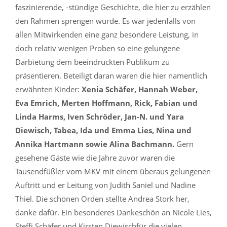
faszinierende, -stündige Geschichte, die hier zu erzählen
den Rahmen sprengen würde. Es war jedenfalls von
allen Mitwirkenden eine ganz besondere Leistung, in
doch relativ wenigen Proben so eine gelungene
Darbietung dem beeindruckten Publikum zu
präsentieren. Beteiligt daran waren die hier namentlich
erwähnten Kinder:
Xenia Schäfer, Hannah Weber,
Eva Emrich, Merten Hoffmann, Rick, Fabian und
Linda Harms, Iven Schröder, Jan-N. und Yara
Diewisch, Tabea, Ida und Emma Lies, Nina und
Annika Hartmann sowie Alina Bachmann.
Gern
gesehene Gäste wie die Jahre zuvor waren die
Tausendfüßler vom MKV mit einem überaus gelungenen
Auftritt und er Leitung von Judith Saniel und Nadine
Thiel. Die schönen Orden stellte Andrea Stork her,
danke dafür. Ein besonderes Dankeschön an Nicole Lies,
Steffi Schäfer und Kirsten Diewischfür die vielen