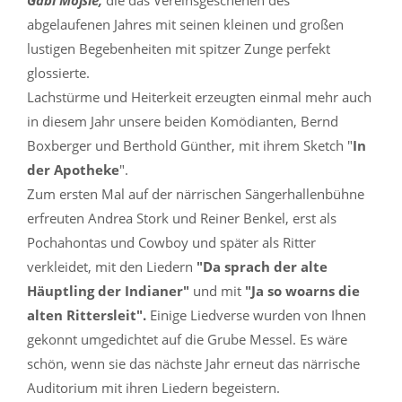
Gabi Mößle,
die das Vereinsgeschehen des
abgelaufenen Jahres mit seinen kleinen und großen
lustigen Begebenheiten mit spitzer Zunge perfekt
glossierte.
Lachstürme und Heiterkeit erzeugten einmal mehr auch
in diesem Jahr unsere beiden Komödianten, Bernd
Boxberger und Berthold Günther, mit ihrem Sketch "
In
der Apotheke
".
Zum ersten Mal auf der närrischen Sängerhallenbühne
erfreuten Andrea Stork und Reiner Benkel, erst als
Pochahontas und Cowboy und später als Ritter
verkleidet, mit den Liedern
"Da sprach der alte
Häuptling der Indianer"
und mit
"Ja so woarns die
alten Rittersleit".
Einige Liedverse wurden von Ihnen
gekonnt umgedichtet auf die Grube Messel. Es wäre
schön, wenn sie das nächste Jahr erneut das närrische
Auditorium mit ihren Liedern begeistern.