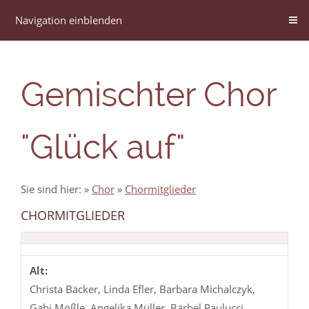
Navigation einblenden
Gemischter Chor
"Glück auf"
Sie sind hier:
»
Chor
»
Chormitglieder
CHORMITGLIEDER
Alt:
Christa Bäcker, Linda Efler, Barbara Michalczyk,
Gabi Mößle, Angelika Müller, Bärbel Paulucci,