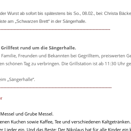
 Wurst ab sofort bis spätestens bis So., 08.02., bei: Christa Bäcker
iste am „Schwarzen Brett“ in der Sängerhalle.
----------------------------------------------------------------------------
Grillfest rund um die Sängerhalle.
it Familie, Freunden und Bekannten bei Gegrilltem, preiswerten G
 schönen Tag zu verbringen. Die Grillstation ist ab 11:30 Uhr ge
im „Sängerhalle“.
-----------------------------------------------------------------------------
er
 Messel und Grube Messel.
ackenen Kuchen sowie Kaffee, Tee und verschiedenen Kaltgetränken.
Lieder ein. Und das Beste: Der Nikolaus hat für alle Kinder ein 