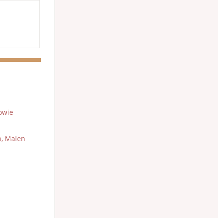
owie
n, Malen