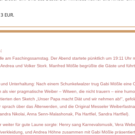
 3 EUR.
n:
le am Faschingssamstag. Der Abend startete pünktlich um 19:11 Uhr 
drea und Volker Stork. Manfred Mößle begrüßte die Gäste und führte
 und Unterhaltung: Nach einem Schunkelwalzer trug Gabi Mößle eine C
 als vier pragmatische Weiber – Witwen, die nicht trauern – eine humo
ierten den Sketch „Unser Papa macht Diät und wir nehmen ab!“, gefol
r sprach über das Älterwerden, und die Original Messeler Weiberfastna
andra Nikolai, Anna Senn‑Malashonak, Pia Hartfiel, Sandra Hartfiel).
r weiter für gute Laune sorgte: Henry sang Karnevalsmusik, Vera Webe
tandverkleidung, und Andrea Höhne zusammen mit Gabi Mößle präsentier