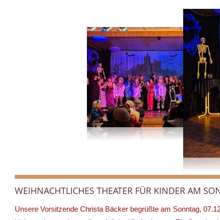
WEIHNACHTLICHES THEATER FÜR KINDER AM SONN
Unsere Vorsitzende Christa Bäcker begrüßte am Sonntag, 07.12.,