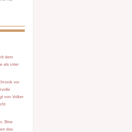
mit dem
 als roter
hronik vor.
rvolle
gt von Volker
cht
r, Bine
ten das