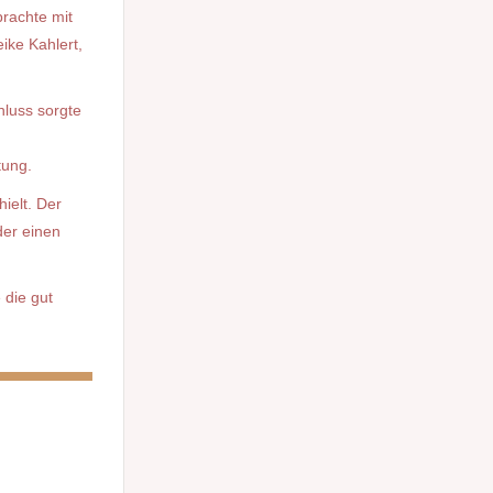
rachte mit
ike Kahlert,
hluss sorgte
tung.
ielt. Der
der einen
 die gut