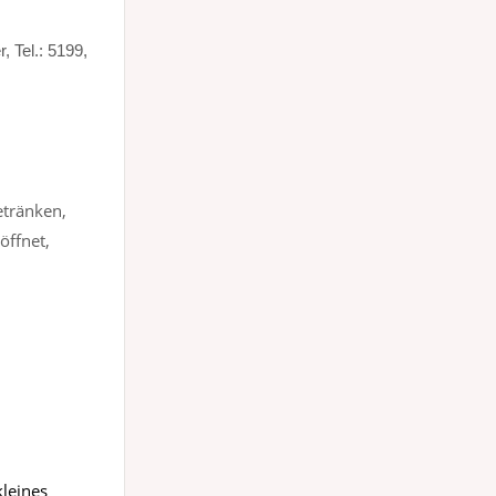
, Tel.: 5199,
etränken,
öffnet,
kleines