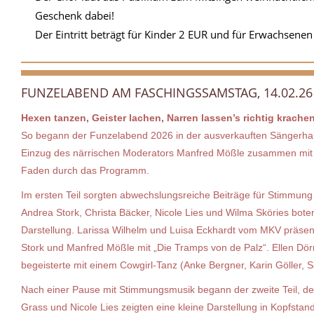
Geschenk dabei!
Der Eintritt beträgt für Kinder 2 EUR und für Erwachsenen
FUNZELABEND AM FASCHINGSSAMSTAG, 14.02.26
Hexen tanzen, Geister lachen, Narren lassen’s richtig krache
So begann der Funzelabend 2026 in der ausverkauften Sängerhal
Einzug des närrischen Moderators Manfred Mößle zusammen mit An
Faden durch das Programm.
Im ersten Teil sorgten abwechslungsreiche Beiträge für Stimmung
Andrea Stork, Christa Bäcker, Nicole Lies und Wilma Sköries boten
Darstellung. Larissa Wilhelm und Luisa Eckhardt vom MKV präsent
Stork und Manfred Mößle mit „Die Tramps von de Palz“. Ellen Dör
begeisterte mit einem Cowgirl-Tanz (Anke Bergner, Karin Göller, S
Nach einer Pause mit Stimmungsmusik begann der zweite Teil, de
Grass und Nicole Lies zeigten eine kleine Darstellung in Kopfs