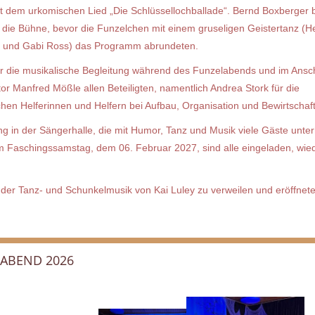
t dem urkomischen Lied „Die Schlüssellochballade“. Bernd Boxberger b
ie Bühne, bevor die Funzelchen mit einem gruseligen Geistertanz (He
le und Gabi Ross) das Programm abrundeten.
Für die musikalische Begleitung während des Funzelabends und im Ansc
r Manfred Mößle allen Beteiligten, namentlich Andrea Stork für die
chen Helferinnen und Helfern bei Aufbau, Organisation und Bewirtschaf
in der Sängerhalle, die mit Humor, Tanz und Musik viele Gäste unterh
m Faschingssamstag, dem 06. Februar 2027, sind alle eingeladen, wie
der Tanz- und Schunkelmusik von Kai Luley zu verweilen und eröffnete
LABEND 2026