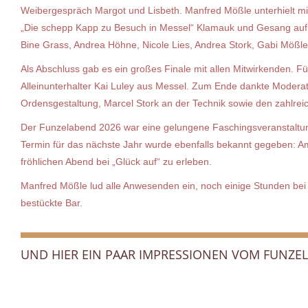
Weibergespräch Margot und Lisbeth. Manfred Mößle unterhielt mi
„Die schepp Kapp zu Besuch in Messel“ Klamauk und Gesang auf d
Bine Grass, Andrea Höhne, Nicole Lies, Andrea Stork, Gabi Möß
Als Abschluss gab es ein großes Finale mit allen Mitwirkenden. 
Alleinunterhalter Kai Luley aus Messel. Zum Ende dankte Moderato
Ordensgestaltung, Marcel Stork an der Technik sowie den zahlrei
Der Funzelabend 2026 war eine gelungene Faschingsveranstaltung 
Termin für das nächste Jahr wurde ebenfalls bekannt gegeben: A
fröhlichen Abend bei „Glück auf“ zu erleben.
Manfred Mößle lud alle Anwesenden ein, noch einige Stunden bei 
bestückte Bar.
UND HIER EIN PAAR IMPRESSIONEN VOM FUNZE