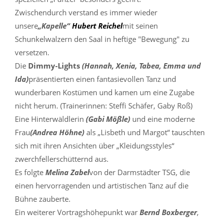
Zwischendurch verstand es immer wieder
unsere
„Kapelle“
Hubert Reichel
mit seinen
Schunkelwalzern den Saal in heftige "Bewegung" zu
versetzen.
Die
Dimmy-Lights
(Hannah, Xenia, Tabea, Emma und
Ida)
präsentierten einen fantasievollen Tanz und
wunderbaren Kostümen und kamen um eine Zugabe
nicht herum. (Trainerinnen: Steffi Schäfer, Gaby Roß)
Eine Hinterwäldlerin
(Gabi Mößle)
und eine moderne
Frau
(Andrea Höhne)
als „Lisbeth und Margot“ tauschten
sich mit ihren Ansichten über „Kleidungsstyles“
zwerchfellerschütternd aus.
Es folgte
Melina Zabel
von der Darmstädter TSG, die
einen hervorragenden und artistischen Tanz auf die
Bühne zauberte.
Ein weiterer Vortragshöhepunkt war
Bernd Boxberger
,