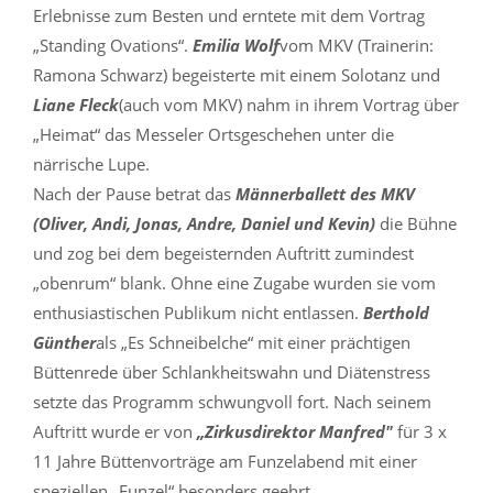
Erlebnisse zum Besten und erntete mit dem Vortrag
„Standing Ovations“.
Emilia Wolf
vom MKV (Trainerin:
Ramona Schwarz) begeisterte mit einem Solotanz und
Liane Fleck
(auch vom MKV) nahm in ihrem Vortrag über
„Heimat“ das Messeler Ortsgeschehen unter die
närrische Lupe.
Nach der Pause betrat das
Männerballett des MKV
(Oliver, Andi, Jonas, Andre, Daniel und Kevin)
die Bühne
und zog bei dem begeisternden Auftritt zumindest
„obenrum“ blank. Ohne eine Zugabe wurden sie vom
enthusiastischen Publikum nicht entlassen.
Berthold
Günther
als „Es Schneibelche“ mit einer prächtigen
Büttenrede über Schlankheitswahn und Diätenstress
setzte das Programm schwungvoll fort. Nach seinem
Auftritt wurde er von
„Zirkusdirektor Manfred"
für 3 x
11 Jahre Büttenvorträge am Funzelabend mit einer
speziellen „Funzel“ besonders geehrt.