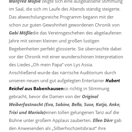
Manfred Mößle
zeigte sich eine ausgelassene Stimmung
im Saal, die sich im Laufe des Abends ständig steigerte.
Das abwechslungsreiche Programm begann mit der
schon zur guten Gewohnheit gewordenen Chronik von
Gabi Mößle
die das Vereinsgeschehen des abgelaufenen
Jahre mit seinen kleinen und großen lustigen
Begebenheiten perfekt glossierte. Sie überraschte dabei
vor der Chronik mit einer wunderschönen Interpretation
des Liedes „Oh mein Papa“ von Lys Assia.
Anschließend wurde das närrische Auditorium durch
unseren neuen und gut aufgelegten Entertainer
Hubert
Reichel
aus Babenhausen
so richtig in Stimmung
gebracht, bevor die Damen von der
Original
Weiberfastnacht (Eva, Sabine, Bella, Suse, Katja, Anke,
Trixi und Mariola)
einen tollen gelungenen Tanz auf die
Bühne unter großem Applaus zauberten.
Ellen Dörr
gab
den Anwesenden als „Silberhochzeitsbraut“ ihre